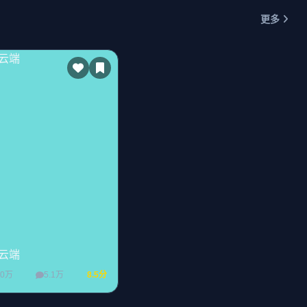
更多
云端
00万
5.1万
8.5分