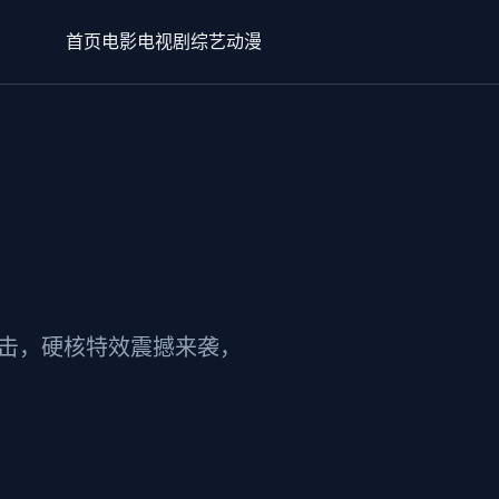
首页
电影
电视剧
综艺
动漫
反击，硬核特效震撼来袭，