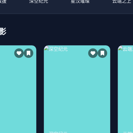
救援
深空纪元
星汉璀璨
云端之上
影