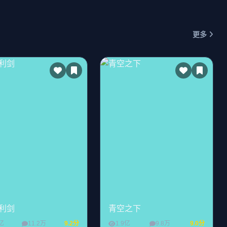
更多
利剑
青空之下
2亿
11.2万
9.2分
1.9亿
9.8万
9.0分