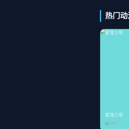
热门动
星穹少年
2.8亿