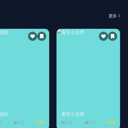
更多
战纪
青空小法师
2亿
13万
9.5分
1.8亿
10万
9.3分