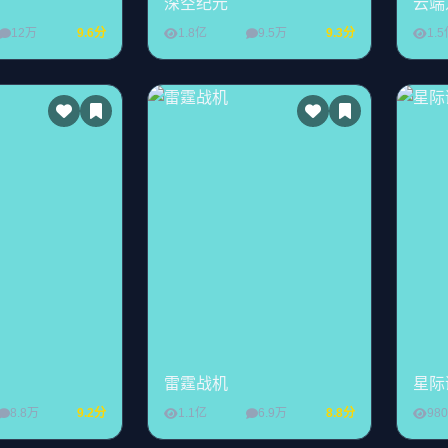
深空纪元
云端
12万
9.6分
1.8亿
9.5万
9.3分
1.
雷霆战机
星际
8.8万
9.2分
1.1亿
6.9万
8.8分
98