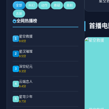
星空
全部
科幻
动作
悬疑
喜剧
古装
全网热播榜
首播电
星空救援
1
9.6分
星汉璀璨
2
9.5分
深空纪元
3
9.3分
云端恋人
4
9.4分
星穹少年
5
9.7分