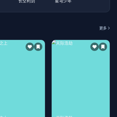
长空利剑
星穹少年
更多