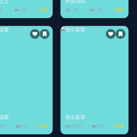
之上
天际浩劫
5亿
8.2万
9.1分
1.2亿
7.1万
8.9分
谜案
快乐星球
00万
5.3万
8.7分
8500万
4.2万
8.5分