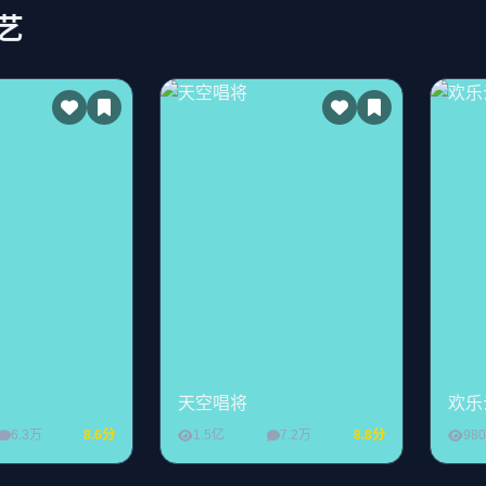
艺
天空唱将
欢乐
6.3万
8.6分
1.5亿
7.2万
8.8分
98