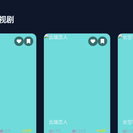
视剧
云端恋人
长空
15万
9.5分
2.8亿
13.6万
9.4分
2.