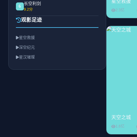
星空救援
长空利剑
6
9.2分
2.3亿
观影足迹
星空救援
深空纪元
星汉璀璨
天空之城
1.6亿