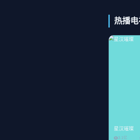
热播电
星汉璀璨
3.1亿