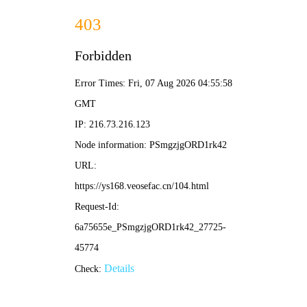
蜗牛影院
末日防线
2026年度科幻灾难大片，地球危机绝地反
击，硬核特效震撼来袭，4K蓝光完整版在线
畅看。