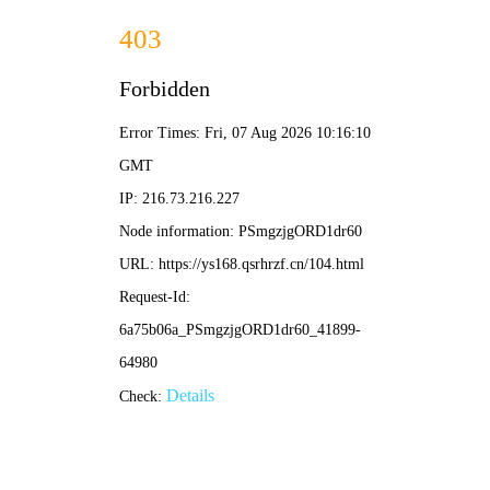
蜗牛影院
末日防线
2026年度科幻灾难大片，地球危机绝地反
击，硬核特效震撼来袭，4K蓝光完整版在线
畅看。